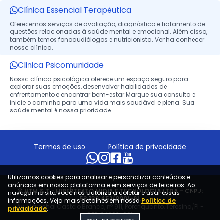
Clínica Essencial Terapêutica
Oferecemos serviços de avaliação, diagnóstico e tratamento de
questões relacionadas à saúde mental e emocional. Além disso,
também temos fonoaudiólogos e nutricionista. Venha conhecer
nossa clínica.
Clinica Psicomunidade
Nossa clínica psicológica oferece um espaço seguro para
explorar suas emoções, desenvolver habilidades de
enfrentamento e encontrar bem-estar.Marque sua consulta e
inicie o caminho para uma vida mais saudável e plena. Sua
saúde mental é nossa prioridade.
Termos de uso
Política de privacidade
Utilizamos cookies para analisar e personalizar conteúdos e
anúncios em nossa plataforma e em serviços de terceiros. Ao
© HTM & T - HIPERTEXTO MIDIA E TECNOLOGIA LTDA - CNPJ:
navegar no site, você nos autoriza a coletar e usar essas
53.136.452/0001-61.
informações. Veja mais detalhes em nossa
Política de
Av. Marechal Castelo Branco, nº 911, Porenquanto, Teresina/PI -
privacidade
.
CEP: 64003-901.