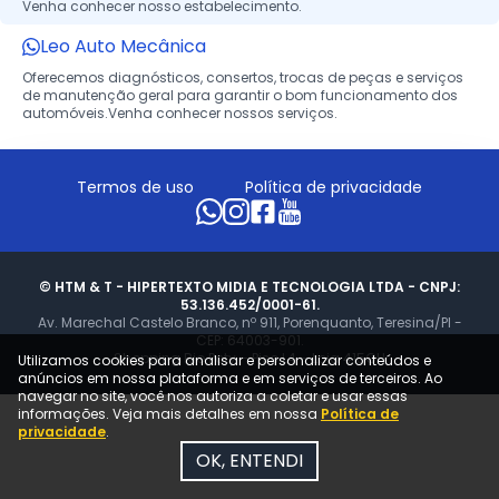
Venha conhecer nosso estabelecimento.
Leo Auto Mecânica
Oferecemos diagnósticos, consertos, trocas de peças e serviços
de manutenção geral para garantir o bom funcionamento dos
automóveis.Venha conhecer nossos serviços.
Termos de uso
Política de privacidade
© HTM & T - HIPERTEXTO MIDIA E TECNOLOGIA LTDA - CNPJ:
53.136.452/0001-61.
Av. Marechal Castelo Branco, nº 911, Porenquanto, Teresina/PI -
CEP: 64003-901.
Shopping Rio Poty – Piso L4 – Loja 415GH
Utilizamos cookies para analisar e personalizar conteúdos e
anúncios em nossa plataforma e em serviços de terceiros. Ao
navegar no site, você nos autoriza a coletar e usar essas
informações. Veja mais detalhes em nossa
Política de
privacidade
.
OK, ENTENDI