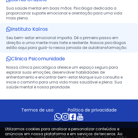
Sua saúde mental em boas mãos. Psicóloga dedicada a
proporcionar suporte emocional e orientação para uma vida
mais plena.
Instituto Kaíros
Seu bem-estar emocional importa. Dê o primeiro passo em
direção a uma mente mais forte e resiliente. Nossos psicólogos
estão aqui para guiá-lo nessa jornada de autotransformação.
Clinica Psicomunidade
Nossa clínica psicológica oferece um espaço seguro para
explorar suas emoções, desenvolver habilidades de
enfrentamento e encontrar bem-estar.Marque sua consulta e
inicie o caminho para uma vida mais saudável e plena. Sua
saúde mental é nossa prioridade.
Termos de uso
Política de privacidade
Utilizamos cookies para analisar e personalizar conteúdos e
anúncios em nossa plataforma e em serviços de terceiros. Ao
© HTM & T - HIPERTEXTO MIDIA E TECNOLOGIA LTDA - CNPJ: