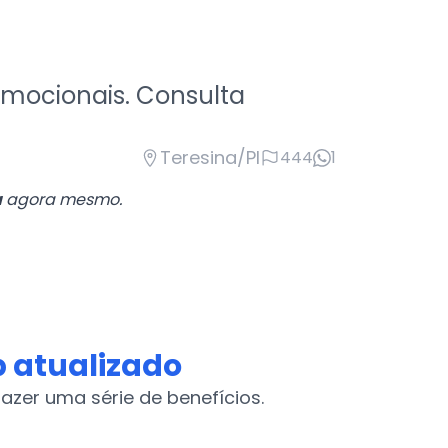
emocionais. Consulta
Teresina/PI
444
1
a
agora mesmo.
 atualizado
azer uma série de benefícios.