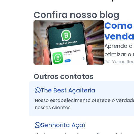
Confira nosso blog
Como 
venda
Aprenda a 
otimizar o
Por Yanna Rod
Outros contatos
The Best Açaiteria
Nosso estabelecimento oferece o verdade
nossos clientes.
Senhorita Açaí