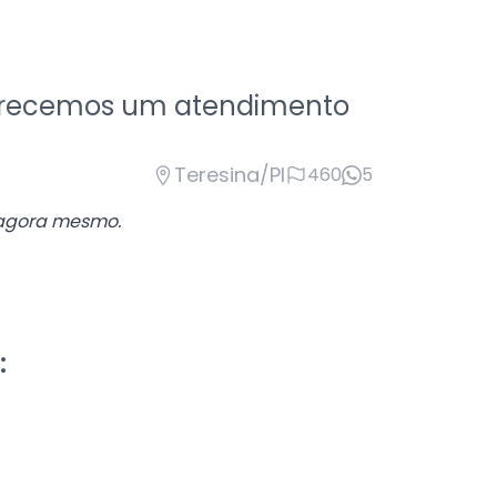
Oferecemos um atendimento
Teresina/PI
460
5
gora mesmo.
: