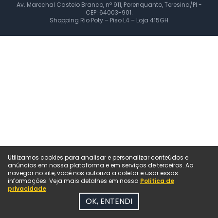
Av. Marechal Castelo Branco, nº 911, Porenquanto, Teresina/PI -
CEP: 64003-901.
Shopping Rio Poty – Piso L4 – Loja 415GH
Utilizamos cookies para analisar e personalizar conteúdos e
anúncios em nossa plataforma e em serviços de terceiros. Ao
navegar no site, você nos autoriza a coletar e usar essas
informações. Veja mais detalhes em nossa
Política de
privacidade
.
OK, ENTENDI